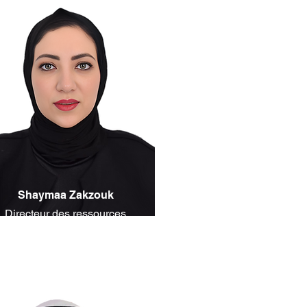
Shaymaa Zakzouk
Directeur des ressources
humaines