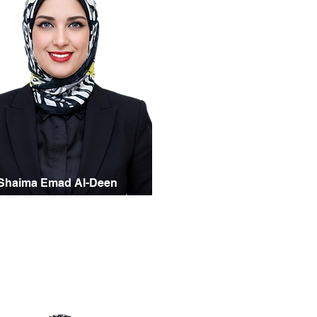
Shaima Emad Al-Deen
Secrétaire