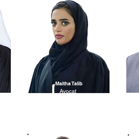
Maitha Talib
Avocat