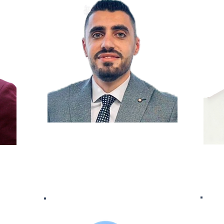
Ahmed El-Sherbini
Chercheur juridique