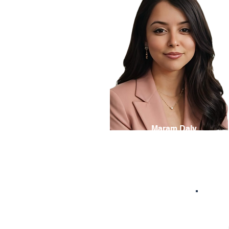
Maram Daly
Secrétaire