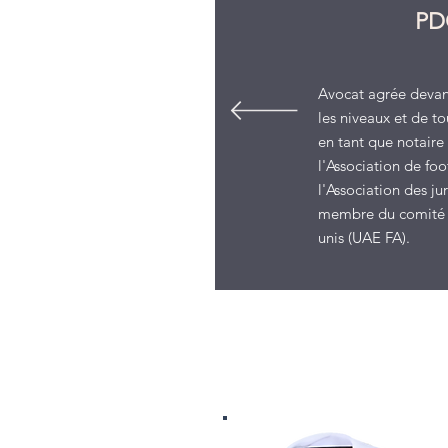
PDG
Avocat agrée devant
les niveaux et de t
en tant que notaire
l'Association de fo
l'Association des ju
membre du comité d
unis (UAE FA).