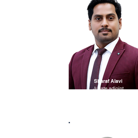
Sharaf Alavi
Juriste adjoint