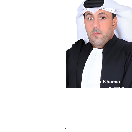
Bader Khamis
Fondateur & PDG