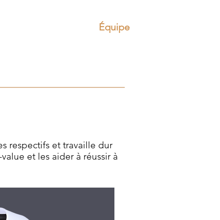
À
Propos
Services
Équipe
Contact
Nouvell
espectifs et travaille dur
alue et les aider à réussir à