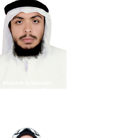
Abdullah Al balooshi
Technicien en TI