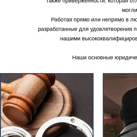
также приверженности, которая отл
могли
Работая прямо или непрямо в л
разработанные для удовлетворения п
нашими высококвалифициров
Наши основные юридиче